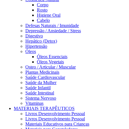
Corpo
Rosto
Higiene Oral
Cabelo
Defesas Naturais / Imunidade
Depressão / Ansiedade / Stress
Digestivo
Hepático (Detox)
Hipertensão
Óleos
Óleos Essenciais
Óleos Vegetais
Osteo / Articular / Muscular
Plantas Medicinais
Saúde Cardiovascular
Saúde da Mulher
Saúde Infantil
Saúde Intestinal
Sistema Nervoso
Vitaminas
MATERIAIS TERAPÊUTICOS
Livros Desenvolvimento Pessoal
Livros Desenvolvimento Pessoal
Materiais Educativos para Crianças