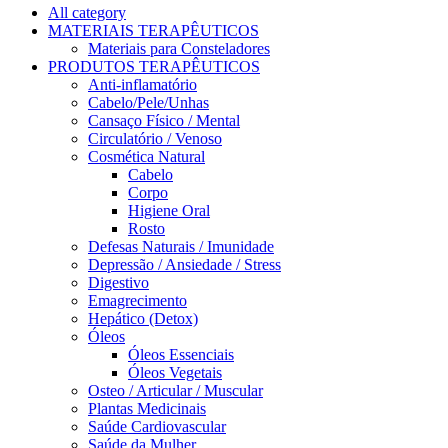
All category
MATERIAIS TERAPÊUTICOS
Materiais para Consteladores
PRODUTOS TERAPÊUTICOS
Anti-inflamatório
Cabelo/Pele/Unhas
Cansaço Físico / Mental
Circulatório / Venoso
Cosmética Natural
Cabelo
Corpo
Higiene Oral
Rosto
Defesas Naturais / Imunidade
Depressão / Ansiedade / Stress
Digestivo
Emagrecimento
Hepático (Detox)
Óleos
Óleos Essenciais
Óleos Vegetais
Osteo / Articular / Muscular
Plantas Medicinais
Saúde Cardiovascular
Saúde da Mulher