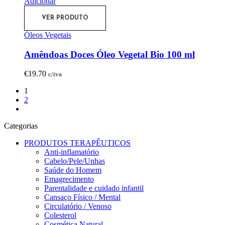
Adicionar
VER PRODUTO
Óleos Vegetais
Amêndoas Doces Óleo Vegetal Bio 100 ml
€
19.70
c/iva
1
2
Categorias
PRODUTOS TERAPÊUTICOS
Anti-inflamatório
Cabelo/Pele/Unhas
Saúde do Homem
Emagrecimento
Parentalidade e cuidado infantil
Cansaço Físico / Mental
Circulatório / Venoso
Colesterol
Cosmética Natural