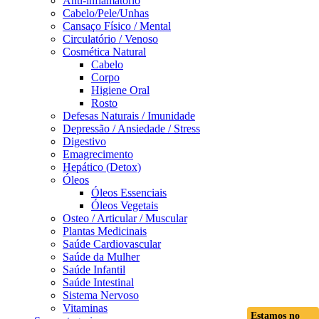
Anti-inflamatório
Cabelo/Pele/Unhas
Cansaço Físico / Mental
Circulatório / Venoso
Cosmética Natural
Cabelo
Corpo
Higiene Oral
Rosto
Defesas Naturais / Imunidade
Depressão / Ansiedade / Stress
Digestivo
Emagrecimento
Hepático (Detox)
Óleos
Óleos Essenciais
Óleos Vegetais
Osteo / Articular / Muscular
Plantas Medicinais
Saúde Cardiovascular
Saúde da Mulher
Saúde Infantil
Saúde Intestinal
Sistema Nervoso
Vitaminas
Estamos no