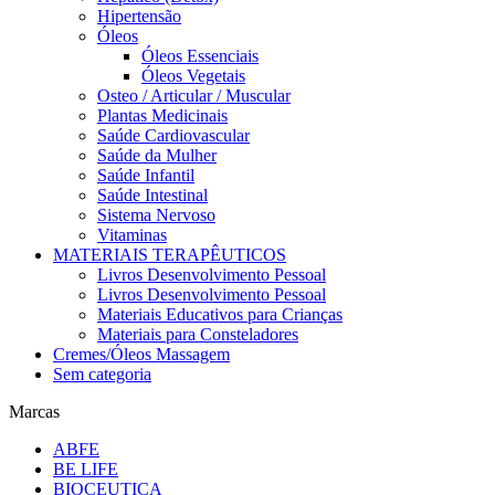
Hipertensão
Óleos
Óleos Essenciais
Óleos Vegetais
Osteo / Articular / Muscular
Plantas Medicinais
Saúde Cardiovascular
Saúde da Mulher
Saúde Infantil
Saúde Intestinal
Sistema Nervoso
Vitaminas
MATERIAIS TERAPÊUTICOS
Livros Desenvolvimento Pessoal
Livros Desenvolvimento Pessoal
Materiais Educativos para Crianças
Materiais para Consteladores
Cremes/Óleos Massagem
Sem categoria
Marcas
ABFE
BE LIFE
BIOCEUTICA