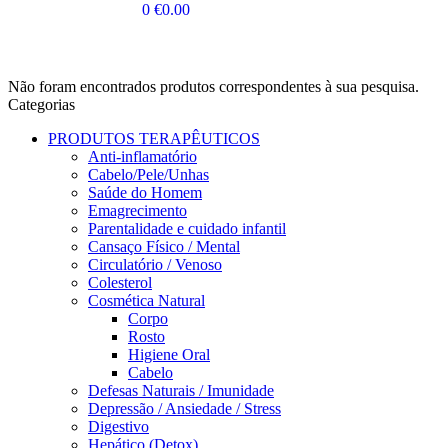
0
€
0.00
Não foram encontrados produtos correspondentes à sua pesquisa.
Categorias
PRODUTOS TERAPÊUTICOS
Anti-inflamatório
Cabelo/Pele/Unhas
Saúde do Homem
Emagrecimento
Parentalidade e cuidado infantil
Cansaço Físico / Mental
Circulatório / Venoso
Colesterol
Cosmética Natural
Corpo
Rosto
Higiene Oral
Cabelo
Defesas Naturais / Imunidade
Depressão / Ansiedade / Stress
Digestivo
Hepático (Detox)