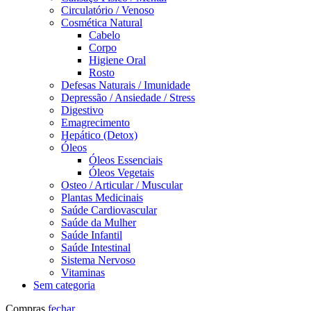
Circulatório / Venoso
Cosmética Natural
Cabelo
Corpo
Higiene Oral
Rosto
Defesas Naturais / Imunidade
Depressão / Ansiedade / Stress
Digestivo
Emagrecimento
Hepático (Detox)
Óleos
Óleos Essenciais
Óleos Vegetais
Osteo / Articular / Muscular
Plantas Medicinais
Saúde Cardiovascular
Saúde da Mulher
Saúde Infantil
Saúde Intestinal
Sistema Nervoso
Vitaminas
Sem categoria
Compras
fechar