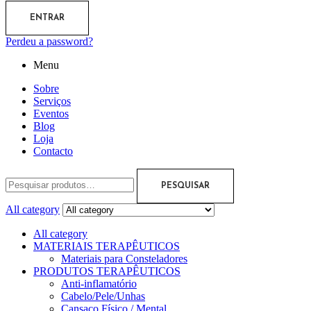
ENTRAR
Perdeu a password?
Menu
Sobre
Serviços
Eventos
Blog
Loja
Contacto
PESQUISAR
All category
All category
MATERIAIS TERAPÊUTICOS
Materiais para Consteladores
PRODUTOS TERAPÊUTICOS
Anti-inflamatório
Cabelo/Pele/Unhas
Cansaço Físico / Mental