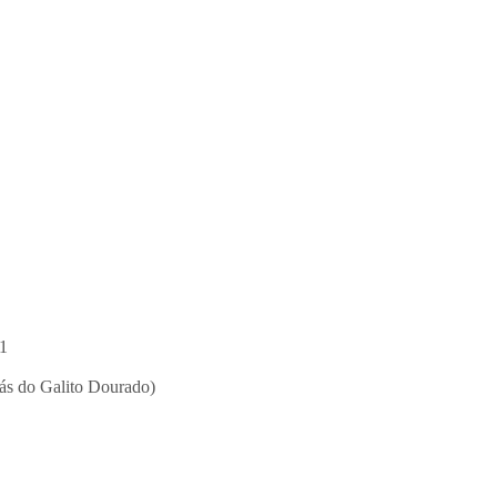
21
trás do Galito Dourado)