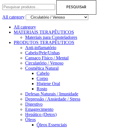
PESQUISAR
All category
All category
MATERIAIS TERAPÊUTICOS
Materiais para Consteladores
PRODUTOS TERAPÊUTICOS
Anti-inflamatório
Cabelo/Pele/Unhas
Cansaço Físico / Mental
Circulatório / Venoso
Cosmética Natural
Cabelo
Corpo
Higiene Oral
Rosto
Defesas Naturais / Imunidade
Depressão / Ansiedade / Stress
Digestivo
Emagrecimento
Hepático (Detox)
Óleos
Óleos Essenciais