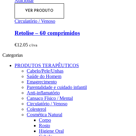
Adicionar
VER PRODUTO
Circulatório / Venoso
Retolise – 60 comprimidos
€
12.05
c/iva
Categorias
PRODUTOS TERAPÊUTICOS
Cabelo/Pele/Unhas
Saúde do Homem
Emagrecimento
Parentalidade e cuidado infantil
Anti-inflamatório
Cansaço Físico / Mental
Circulatório / Venoso
Colesterol
Cosmética Natural
Corpo
Rosto
Higiene Oral