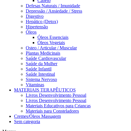
Cabelo
Defesas Naturais / Imunidade
Depressão / Ansiedade / Stress
Digestivo
Hepático (Detox)
Hipertensão
Óleos
Óleos Essenciais
Óleos Vegetais
Osteo / Articular / Muscular
Plantas Medicinais
Saúde Cardiovascular
Saúde da Mulher
Saúde Infantil
Saúde Intestinal
Sistema Nervoso
Vitaminas
MATERIAIS TERAPÊUTICOS
Livros Desenvolvimento Pessoal
Livros Desenvolvimento Pessoal
Materiais Educativos para Crianças
Materiais para Consteladores
Cremes/Óleos Massagem
Sem categoria