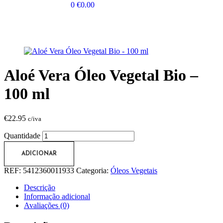
0
€
0.00
Aloé Vera Óleo Vegetal Bio –
100 ml
€
22.95
c/iva
Quantidade
ADICIONAR
REF:
5412360011933
Categoria:
Óleos Vegetais
Descrição
Informação adicional
Avaliações (0)