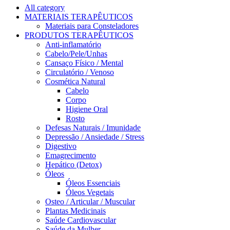
All category
MATERIAIS TERAPÊUTICOS
Materiais para Consteladores
PRODUTOS TERAPÊUTICOS
Anti-inflamatório
Cabelo/Pele/Unhas
Cansaço Físico / Mental
Circulatório / Venoso
Cosmética Natural
Cabelo
Corpo
Higiene Oral
Rosto
Defesas Naturais / Imunidade
Depressão / Ansiedade / Stress
Digestivo
Emagrecimento
Hepático (Detox)
Óleos
Óleos Essenciais
Óleos Vegetais
Osteo / Articular / Muscular
Plantas Medicinais
Saúde Cardiovascular
Saúde da Mulher