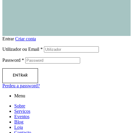
Entrar
Criar conta
Utilizador ou Email
*
Password
*
ENTRAR
Perdeu a password?
Menu
Sobre
Serviços
Eventos
Blog
Loja
Contacto