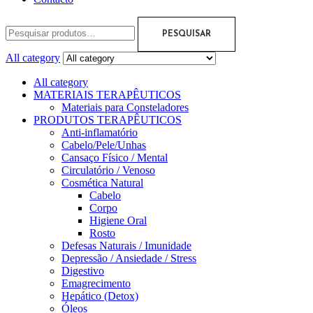
PESQUISAR
All category
All category
MATERIAIS TERAPÊUTICOS
Materiais para Consteladores
PRODUTOS TERAPÊUTICOS
Anti-inflamatório
Cabelo/Pele/Unhas
Cansaço Físico / Mental
Circulatório / Venoso
Cosmética Natural
Cabelo
Corpo
Higiene Oral
Rosto
Defesas Naturais / Imunidade
Depressão / Ansiedade / Stress
Digestivo
Emagrecimento
Hepático (Detox)
Óleos