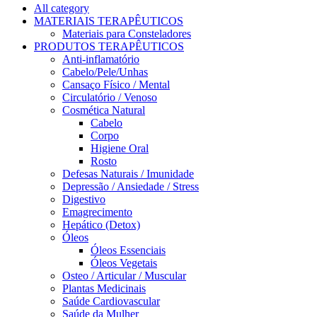
All category
MATERIAIS TERAPÊUTICOS
Materiais para Consteladores
PRODUTOS TERAPÊUTICOS
Anti-inflamatório
Cabelo/Pele/Unhas
Cansaço Físico / Mental
Circulatório / Venoso
Cosmética Natural
Cabelo
Corpo
Higiene Oral
Rosto
Defesas Naturais / Imunidade
Depressão / Ansiedade / Stress
Digestivo
Emagrecimento
Hepático (Detox)
Óleos
Óleos Essenciais
Óleos Vegetais
Osteo / Articular / Muscular
Plantas Medicinais
Saúde Cardiovascular
Saúde da Mulher