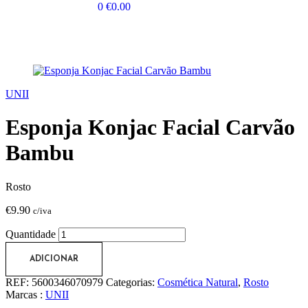
0
€
0.00
UNII
Esponja Konjac Facial Carvão
Bambu
Rosto
€
9.90
c/iva
Quantidade
ADICIONAR
REF:
5600346070979
Categorias:
Cosmética Natural
,
Rosto
Marcas :
UNII