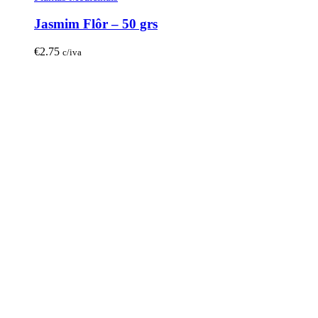
Jasmim Flôr – 50 grs
€
2.75
c/iva