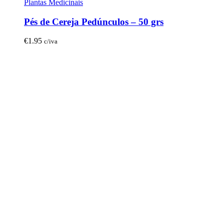
Plantas Medicinais
Pés de Cereja Pedúnculos – 50 grs
€
1.95
c/iva