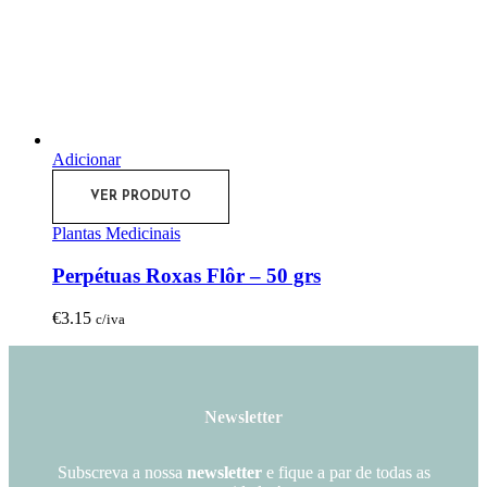
Adicionar
VER PRODUTO
Plantas Medicinais
Perpétuas Roxas Flôr – 50 grs
€
3.15
c/iva
Newsletter
Subscreva a nossa
newsletter
e fique a par de todas as