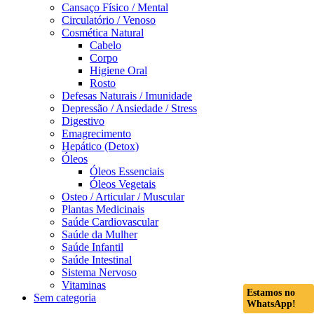
Cansaço Físico / Mental
Circulatório / Venoso
Cosmética Natural
Cabelo
Corpo
Higiene Oral
Rosto
Defesas Naturais / Imunidade
Depressão / Ansiedade / Stress
Digestivo
Emagrecimento
Hepático (Detox)
Óleos
Óleos Essenciais
Óleos Vegetais
Osteo / Articular / Muscular
Plantas Medicinais
Saúde Cardiovascular
Saúde da Mulher
Saúde Infantil
Saúde Intestinal
Sistema Nervoso
Vitaminas
Estamos no
Sem categoria
WhatsApp!