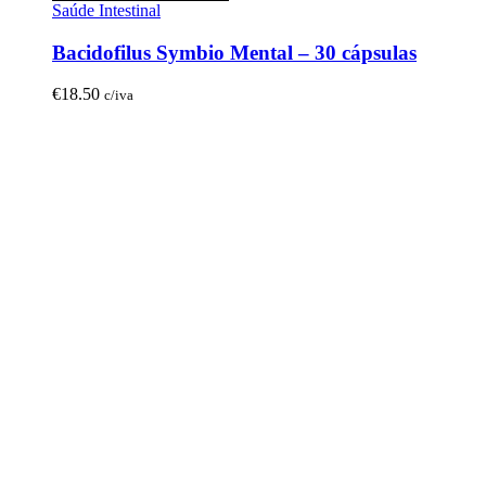
Saúde Intestinal
Bacidofilus Symbio Mental – 30 cápsulas
€
18.50
c/iva