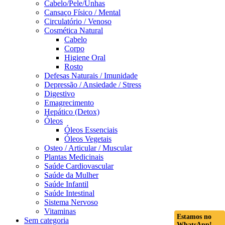
Cabelo/Pele/Unhas
Cansaço Físico / Mental
Circulatório / Venoso
Cosmética Natural
Cabelo
Corpo
Higiene Oral
Rosto
Defesas Naturais / Imunidade
Depressão / Ansiedade / Stress
Digestivo
Emagrecimento
Hepático (Detox)
Óleos
Óleos Essenciais
Óleos Vegetais
Osteo / Articular / Muscular
Plantas Medicinais
Saúde Cardiovascular
Saúde da Mulher
Saúde Infantil
Saúde Intestinal
Sistema Nervoso
Vitaminas
Estamos no
Sem categoria
WhatsApp!