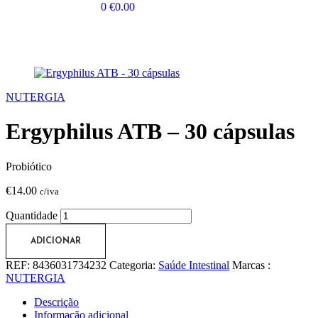
0
€
0.00
NUTERGIA
Ergyphilus ATB – 30 cápsulas
Probiótico
€
14.00
c/iva
Quantidade
ADICIONAR
REF:
8436031734232
Categoria:
Saúde Intestinal
Marcas :
NUTERGIA
Descrição
Informação adicional