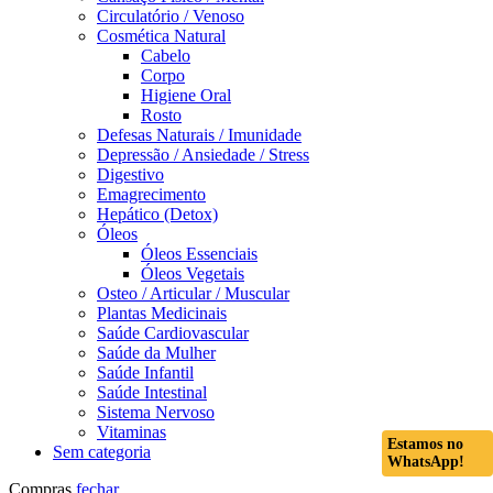
Circulatório / Venoso
Cosmética Natural
Cabelo
Corpo
Higiene Oral
Rosto
Defesas Naturais / Imunidade
Depressão / Ansiedade / Stress
Digestivo
Emagrecimento
Hepático (Detox)
Óleos
Óleos Essenciais
Óleos Vegetais
Osteo / Articular / Muscular
Plantas Medicinais
Saúde Cardiovascular
Saúde da Mulher
Saúde Infantil
Saúde Intestinal
Sistema Nervoso
Vitaminas
Estamos no
Sem categoria
WhatsApp!
Compras
fechar