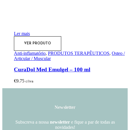
Ler mais
VER PRODUTO
Anti-inflamatório
,
PRODUTOS TERAPÊUTICOS
,
Osteo /
Articular / Muscular
CuraDol Med Emulgel – 100 ml
€
9.75
c/iva
Newsletter
Subscreva a nossa
newsletter
e fique a par de todas as
novidades!