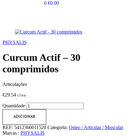
0
€
0.00
PHYSALIS
Curcum Actif – 30
comprimidos
Articulações
€
29.54
c/iva
Quantidade
ADICIONAR
REF:
5412360011520
Categoria:
Osteo / Articular / Muscular
Marcas :
PHYSALIS